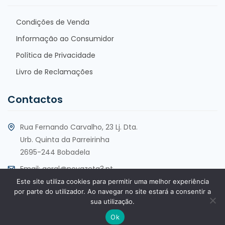
Condições de Venda
Informação ao Consumidor
Política de Privacidade
Livro de Reclamações
Contactos
Rua Fernando Carvalho, 23 Lj. Dta.
Urb. Quinta da Parreirinha
2695-244 Bobadela
Email:
geral@novazeta3.pt
Este site utiliza cookies para permitir uma melhor experiência
Telf:
+351 213 553 930
por parte do utilizador. Ao navegar no site estará a consentir a
sua utilização.
Ok