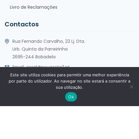
Livro de Reclamações
Contactos
Rua Fernando Carvalho, 23 Lj. Dta.
Urb. Quinta da Parreirinha
2695-244 Bobadela
Email:
geral@novazeta3.pt
Este site utiliza cookies para permitir uma melhor experiência
Telf:
+351 213 553 930
por parte do utilizador. Ao navegar no site estará a consentir a
sua utilização.
Ok
Copyright @2025 por Nova Zeta 3, Lda. Todos os direitos
reservados. Desenvolvimento por
Kriação - New Media Agency