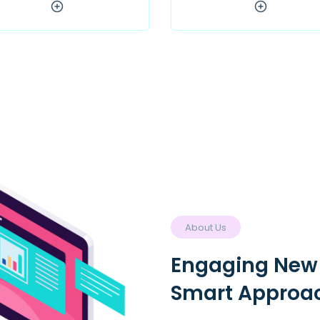
About Us
Engaging New
Smart Approa