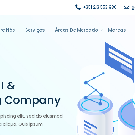
+351 213 553 930
g
re Nós
Serviços
Áreas De Mercado
Marcas
I &
ng Company
piscing elit, sed do eiusmod
 aliqua. Quis ipsum