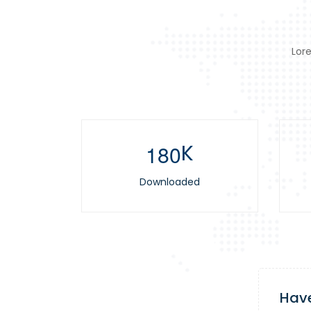
Lore
K
1
8
0
Downloaded
Have