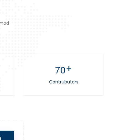
usmod
+
7
0
Contrubutors
S