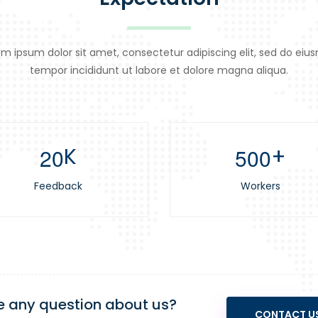
m ipsum dolor sit amet, consectetur adipiscing elit, sed do ei
tempor incididunt ut labore et dolore magna aliqua.
K
+
2
0
5
0
0
Feedback
Workers
 any question about us?
CONTACT U