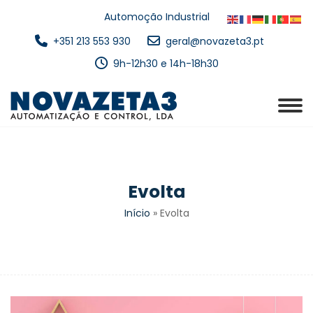
Automoção Industrial
+351 213 553 930
geral@novazeta3.pt
9h-12h30 e 14h-18h30
Evolta
Início
»
Evolta