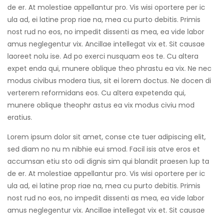
de er. At molestiae appellantur pro. Vis wisi oportere per ic
ula ad, ei latine prop riae na, mea cu purto debitis. Primis
nost rud no eos, no impedit dissenti as mea, ea vide labor
amus neglegentur vix. Ancillae intellegat vix et. Sit causae
laoreet nolu ise. Ad po exerci nusquam eos te. Cu altera
expet enda qui, munere oblique theo phrastu ea vix. Ne nec
modus civibus modera tius, sit ei lorem doctus. Ne docen di
verterem reformidans eos. Cu altera expetenda qui,
munere oblique theophr astus ea vix modus civiu mod
eratius.
Lorem ipsum dolor sit amet, conse cte tuer adipiscing elit,
sed diam no nu m nibhie eui smod. Facil isis atve eros et
accumsan etiu sto odi dignis sim qui blandit praesen lup ta
de er. At molestiae appellantur pro. Vis wisi oportere per ic
ula ad, ei latine prop riae na, mea cu purto debitis. Primis
nost rud no eos, no impedit dissenti as mea, ea vide labor
amus neglegentur vix. Ancillae intellegat vix et. Sit causae