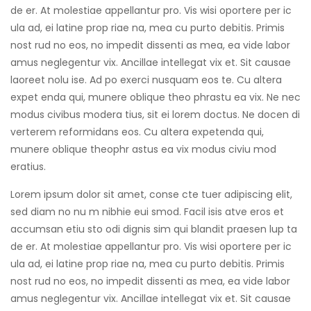
de er. At molestiae appellantur pro. Vis wisi oportere per ic
ula ad, ei latine prop riae na, mea cu purto debitis. Primis
nost rud no eos, no impedit dissenti as mea, ea vide labor
amus neglegentur vix. Ancillae intellegat vix et. Sit causae
laoreet nolu ise. Ad po exerci nusquam eos te. Cu altera
expet enda qui, munere oblique theo phrastu ea vix. Ne nec
modus civibus modera tius, sit ei lorem doctus. Ne docen di
verterem reformidans eos. Cu altera expetenda qui,
munere oblique theophr astus ea vix modus civiu mod
eratius.
Lorem ipsum dolor sit amet, conse cte tuer adipiscing elit,
sed diam no nu m nibhie eui smod. Facil isis atve eros et
accumsan etiu sto odi dignis sim qui blandit praesen lup ta
de er. At molestiae appellantur pro. Vis wisi oportere per ic
ula ad, ei latine prop riae na, mea cu purto debitis. Primis
nost rud no eos, no impedit dissenti as mea, ea vide labor
amus neglegentur vix. Ancillae intellegat vix et. Sit causae