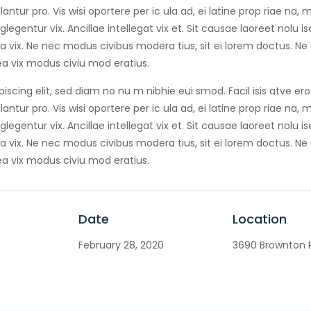
antur pro. Vis wisi oportere per ic ula ad, ei latine prop riae na,
egentur vix. Ancillae intellegat vix et. Sit causae laoreet nolu 
 vix. Ne nec modus civibus modera tius, sit ei lorem doctus. Ne
a vix modus civiu mod eratius.
iscing elit, sed diam no nu m nibhie eui smod. Facil isis atve er
antur pro. Vis wisi oportere per ic ula ad, ei latine prop riae na,
egentur vix. Ancillae intellegat vix et. Sit causae laoreet nolu 
 vix. Ne nec modus civibus modera tius, sit ei lorem doctus. Ne
a vix modus civiu mod eratius.
Date
Location
February 28, 2020
3690 Brownton R