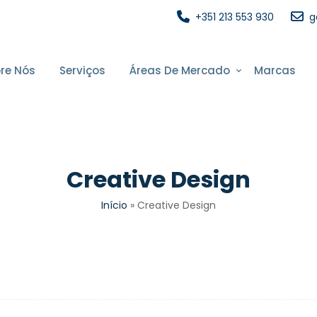
+351 213 553 930
g
re Nós
Serviços
Áreas De Mercado
Marcas
Creative Design
Início
»
Creative Design