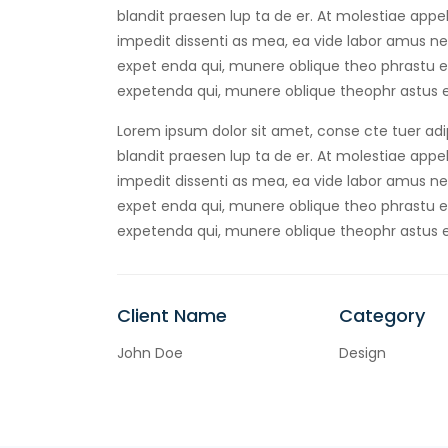
blandit praesen lup ta de er. At molestiae appell
impedit dissenti as mea, ea vide labor amus negl
expet enda qui, munere oblique theo phrastu ea
expetenda qui, munere oblique theophr astus e
Lorem ipsum dolor sit amet, conse cte tuer adip
blandit praesen lup ta de er. At molestiae appell
impedit dissenti as mea, ea vide labor amus negl
expet enda qui, munere oblique theo phrastu ea
expetenda qui, munere oblique theophr astus e
Client Name
Category
John Doe
Design