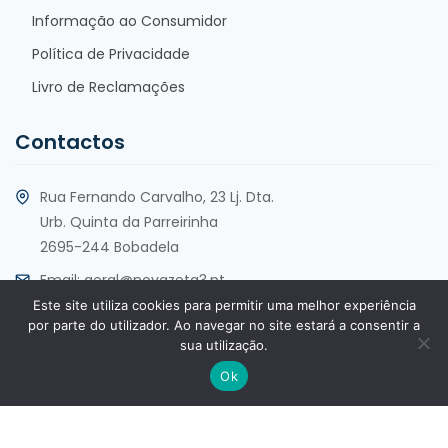
Informação ao Consumidor
Política de Privacidade
Livro de Reclamações
Contactos
Rua Fernando Carvalho, 23 Lj. Dta.
Urb. Quinta da Parreirinha
2695-244 Bobadela
Email:
geral@novazeta3.pt
Este site utiliza cookies para permitir uma melhor experiência
Telf:
+351 213 553 930
por parte do utilizador. Ao navegar no site estará a consentir a
sua utilização.
Ok
Copyright @2025 por Nova Zeta 3, Lda. Todos os direitos