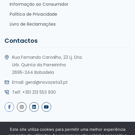
Informação ao Consumidor
Política de Privacidade
Livro de Reclamações
Contactos
Rua Fernando Carvalho, 23 Lj. Dta.
Urb. Quinta da Parreirinha
2695-244 Bobadela
Email:
geral@novazeta3.pt
Telf:
+351 213 553 930
Este site utiliza cookies para permitir uma melhor experiência
Copyright @2025 por Nova Zeta 3, Lda. Todos os direitos