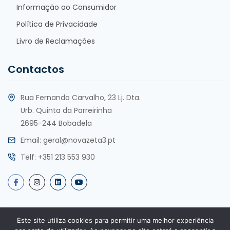
Informação ao Consumidor
Política de Privacidade
Livro de Reclamações
Contactos
Rua Fernando Carvalho, 23 Lj. Dta.
Urb. Quinta da Parreirinha
2695-244 Bobadela
Email:
geral@novazeta3.pt
Telf:
+351 213 553 930
Este site utiliza cookies para permitir uma melhor experiência
Copyright @2025 por Nova Zeta 3, Lda. Todos os direitos