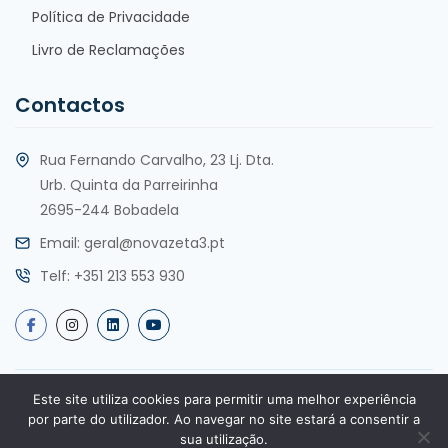
Política de Privacidade
Livro de Reclamações
Contactos
Rua Fernando Carvalho, 23 Lj. Dta.
Urb. Quinta da Parreirinha
2695-244 Bobadela
Email:
geral@novazeta3.pt
Telf:
+351 213 553 930
Este site utiliza cookies para permitir uma melhor experiência
Copyright @2025 por Nova Zeta 3, Lda. Todos os direitos
por parte do utilizador. Ao navegar no site estará a consentir a
reservados. Desenvolvimento por
sua utilização.